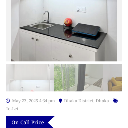
May 23, 2025 4:34 pm
Dhaka District
,
Dhaka
To-Let
On Call Price