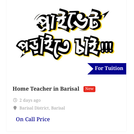
For Tuition
Home Teacher in Barisal
New
2 days ago
Barisal District
,
Barisal
On Call Price