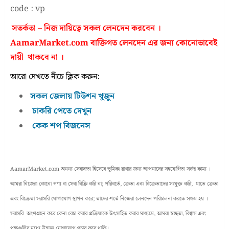
code : vp
সতর্কতা – নিজ দায়িত্বে সকল লেনদেন করবেন ।
AamarMarket.com বাক্তিগত লেনদেন এর জন্য কোনোভাবেই
দায়ী থাকবে না ।
আরো দেখতে নীচে ক্লিক করুন:
সকল জেলায় টিউশন খুজুন
চাকরি পেতে দেখুন
কেক শপ বিজনেস
AamarMarket.com অনন্য সেবাদাতা হিসেবে ভূমিকা রাখার জন্য আপনাদের সহযোগিতা সর্বদা কাম্য ।
আমরা নিজেরা কোনো পণ্য বা সেবা বিক্রি করি না; পরিবর্তে, ক্রেতা এবং বিক্রেতাদের সংযুক্ত করি, যাতে ক্রেতা
এবং বিক্রেতা সরাসরি যোগাযোগ স্থাপন করে; তাদের শর্তে নিজেরা লেনদেন পরিচালনা করতে সক্ষম হয় ।
সরাসরি অংশগ্রহন করে কেনা বেচা করার প্রক্রিয়াকে উৎসাহিত করার মাধ্যমে, আমরা স্বচ্ছতা, বিশ্বাস এবং
পক্ষগুলির মধ্যে উন্মুক্ত যোগাযোগ প্রচার করে থাকি।