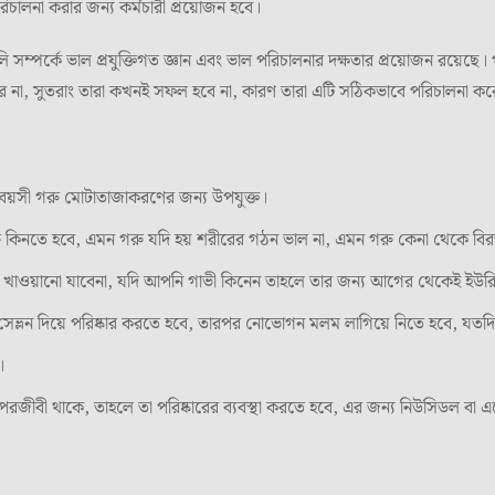
চালনা করার জন্য কর্মচারী প্রয়োজন হবে।
 সম্পর্কে ভাল প্রযুক্তিগত জ্ঞান এবং ভাল পরিচালনার দক্ষতার প্রয়োজন রয়েছ
রে না, সুতরাং তারা কখনই সফল হবে না, কারণ তারা এটি সঠিকভাবে পরিচালনা কর
বয়সী গরু মোটাতাজাকরণের জন্য উপযুক্ত।
 কিনতে হবে, এমন গরু যদি হয় শরীরের গঠন ভাল না, এমন গরু কেনা থেকে বির
খড় খাওয়ানো যাবেনা, যদি আপনি গাভী কিনেন তাহলে তার জন্য আগের থেকেই ইউরি
সেভ্লন দিয়ে পরিষ্কার করতে হবে, তারপর নোভোগন মলম লাগিয়ে নিতে হবে, যতদ
।
পরজীবী থাকে, তাহলে তা পরিষ্কারের ব্যবস্থা করতে হবে, এর জন্য নিউসিডল বা