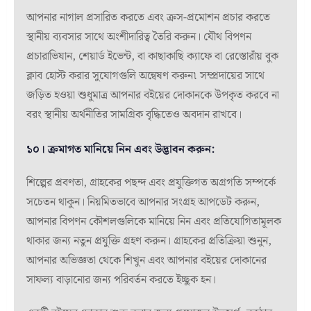
আপনার নাগাল প্রসারিত করতে এবং ক্রস-প্রমোশন প্রচার করতে
স্থানীয় ব্যবসার সাথে অংশীদারিত্ব তৈরি করুন। যৌথ বিপণন
প্রচারাভিযান, শেয়ার্ড ইভেন্ট, বা কাছাকাছি ক্যাফে বা রেস্তোরাঁয় বুক
ক্লাব হোস্ট করার সুযোগগুলি অন্বেষণ করুন৷ সম্প্রদায়ের সাথে
জড়িত হওয়া শুধুমাত্র আপনার বইয়ের দোকানকে উপকৃত করবে না
বরং স্থানীয় অর্থনীতির সামগ্রিক বৃদ্ধিতেও অবদান রাখবে।
১০। ক্রমাগত মানিয়ে নিন এবং উদ্ভাবন করুন:
শিল্পের প্রবণতা, গ্রাহকের পছন্দ এবং প্রযুক্তিগত অগ্রগতি সম্পর্কে
সচেতন থাকুন। নিয়মিতভাবে আপনার সংগ্রহ আপডেট করুন,
আপনার বিপণন কৌশলগুলিকে মানিয়ে নিন এবং প্রতিযোগিতামূলক
থাকার জন্য নতুন প্রযুক্তি গ্রহণ করুন। গ্রাহকের প্রতিক্রিয়া শুনুন,
আপনার অভিজ্ঞতা থেকে শিখুন এবং আপনার বইয়ের দোকানের
সাফল্য বাড়ানোর জন্য পরিবর্তন করতে ইচ্ছুক হন।